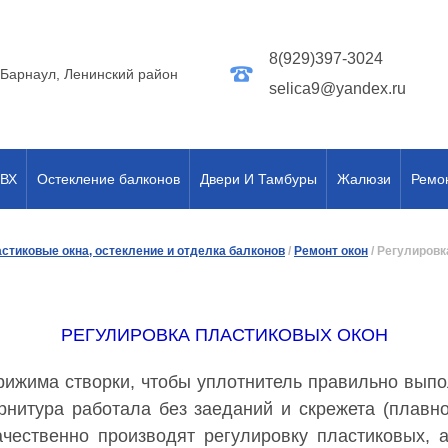
8(929)397-3024
. Барнаyл, Ленинский район
selica9@yandex.ru
ПВХ
Остекление балконов
Двери И Тамбуры
Жалюзи
Ремо
стиковые окна, остекление и отделка балконов
/
Ремонт окон
/
Регулировк
РЕГУЛИРОВКА ПЛАСТИКОВЫХ ОКОН
рижима створки, чтобы уплотнитель правильно вып
рнитура работала без заеданий и скрежета (плавн
ачественно производят регулировку пластиковых,