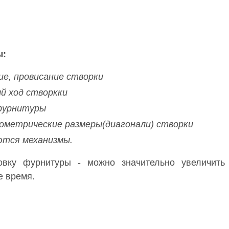
ы:
е, провисание створки
й ход створкки
фурнитуры
ометрические размеры(диагонали) створки
тся механизмы.
овку фурнитуры - можно значительно увеличить 
е время.